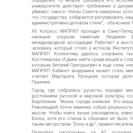
определен, то нельзя требовать его исполне
университете действует требование к докум
убивают смысл. Члены Совета намерены успок
что государство собирается регулировать наш 
административно-деловом стиле", - объяснила Т
XV Когресс МАПРЯЛ проходит в Санкт-Петер
накануне открыли памятник Людмиле В
международной ассоциации. Работает и выст
человеку, который стоял у истоков Институ
МАПРЯЛ. Коллективу удалось сохранить тыс
Костомарова. И даже найти среди вещей и сохр
которым Виталий Григорьевич и еще семь чле
МАПРЯЛ. Кабинет академика может стать мем
считает Маргарита Русецкая, которая дол
Пушкина.
Город, где собрались русисты, породил м
достоянием русской и мировой культуры, со
Водолазкин. "Жизнь города книжная. Это вер
Революцией почти заменил собою реальность",
мысли. Чтобы книга лучше расходилась, изве
Блока, хотя его стихов в сборнике не было. 
таким авторством: "Блок и др.", привел писате
Петербург расположен на 42 островах.