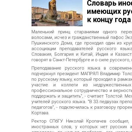
Словарь ино
имеющих рус
к концу года
Маленький принц стараниями одного пере
волосами, исчез и гражданственный пафос Эк
Пушкинского Дома, где проходил один из кр
ассоциации преподавателей русского язык
Словакия, Болгария и Китай, Индия и Казахст
говорят в Санкт-Петербурге и о силе русского, 
Преподавание русского языка в современ
подчеркнул президент МАПРЯЛ Владимир Толс
по русскому языку, который проходил в рамка
участие и коллеги из недружественны
профессиональное сотрудничество и верность
поддержать и защитить", - считает Толстой. М
учителей русского языка. "В 33 педвузах пре
педагогов", - подключилась к разговору прор
Кортава.
Ректор СПбГУ Николай Кропачев сообщил, 
иностранных слов, у которых нет русских а