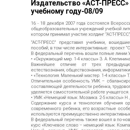
Издательство «АСТ-ПРЕСС» 
учебному году-08/09
16 - 18 декабря 2007 года состоялся Всерос
общеобразовательных учреждений учебной литер
котором принимал участие холдинг "АСТ-ПРЕСС"
"АСТ-ПРЕСС" представил учебники, вошедши
пособий, в том числе интерактивные: проект "
В федеральный перечень вошли полные линии 
• «Окружающий мир. 1-4 классы» З. А. Клепинина
Важнейшее отличие от трех предыдущи
естествознания, обществознания, информатики
• «Технология. Маленький мастер. 1-4 классы» Т
Отличительная особенность УМК – сбалансиро
составляющей деятельности ребенка, трудовог
уделяется самостоятельной работе учащегося.
• УМК «Немецкий язык. Мозаика. 2-5 классы» Н. 
Содержание курса и технология обучения о
современного ребенка, его возрастные особе
используются преимущественно интерактивны
В федеральный перечень также вошел в по-но
курс «Ключевое слово – немецкий язык. Компак