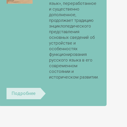
язык», переработанное
и существенно
дополненное,
продолжает традицию
энциклопедического
представления
основных сведений об
устройстве и
особенностях
функционирования
русского языка в его
современном
состоянии и
историческом развитии.
Подробнее