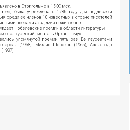
явлено в Стокгольме в 15.00 мск.
mien) была учреждена в 1786 году для поддержки
дня среди ее членов 18 известных в стране писателей
оянными членами академии пожизненно.
уждает Нобелевские премии в области литературы.
и стал турецкий писатель Орхан Памук.
вались упомянутой премии пять раз. Ее лауреатами
стернак (1958), Михаил Шолохов (1965), Александр
(1987).