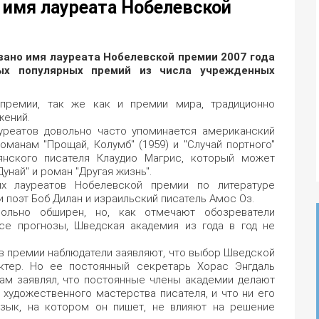
 имя лауреата Нобелевской
вано имя лауреата Нобелевской премии 2007 года
ых популярных премий из числа учрежденных
премии, так же как и премии мира, традиционно
жений.
уреатов довольно часто упоминается американский
оманам "Прощай, Колумб" (1959) и "Случай портного"
янского писателя Клаудио Магрис, который может
унай" и роман "Другая жизнь".
х лауреатов Нобелевской премии по литературе
 поэт Боб Дилан и израильский писатель Амос Оз.
ольно обширен, но, как отмечают обозреватели
се прогнозы, Шведская академия из года в год не
в премии наблюдатели заявляют, что выбор Шведской
ктер. Но ее постоянный секретарь Хорас Энгдаль
ам заявлял, что постоянные члены академии делают
 художественного мастерства писателя, и что ни его
 язык, на котором он пишет, не влияют на решение