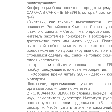
радиожурналист.
Конференция была посвящена предстоящему
САЛОНА В САНКТ-ПЕТЕРБУРГЕ, который состоит
№4).
«Выставки, как таковые, вырождаются, - о
правления Российского Книжного Союза, кура
книжного салона. – Сегодня мало просто выст
читатель захотел ее приобрести. Необходимо
достоинства того или иного издания. Поэ
выставкой в общепринятом смысле этого слова
всевозможные конкурсы, «круглые столы» и т.
стремимся сделать наш салон не только соци
слоев населения».
Центральным событием салона является ДЕ
пройдут следующие ключевые мероприятия:
1. «Хорошее время читать 2007» - детский к
молодежи.
Школьники, принимающие участие в кон
организаторов – конечно же, книги
2. «СЛОВАРИ XXI ВЕКА». По словам Леонида П
наук, заместителя директора Института русс
проект нужно всячески поддерживать. «В наш
словарям. Чтобы узнать значение какого-ли