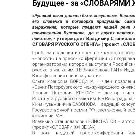
Будущее - за «СЛОВАРЯМИ 
«Русский язык должен быть «вкусным». Вспомни
его словечки и поговорки придуманы сами
выражения, которые предают нашей речи ж
произведения Булгакова, да и других велики
приятно»,
- утверждает Владимир Станисла
СЛОВАРЯ РУССКОГО СЛЕНГА» (проект «СЛОВА
Проблема падения интереса к чтению, особен
«Новости» на пресс- конференции «От года ака
организаторами которой выступали Российск
русского языка им. В.В.Виноградова РАН и Изд
В конференции приняли участие:
Ольга Ивановна БОРОДИНА – член правлени
«Санкт-Петербургского международного книжно
Леонид Петрович КРЫСИН – доктор филоло
Института русского языка им. В.В.Виноградова 
Инна Кузьминична САЗОНОВА – ведущий консуль
Государственной премии РФ, заслуженный раб
комиссии РАН,
Владимир Станиславович ЕЛИСТРАТОВ – авто
(проект «СЛОВАРИ XXI ВЕКА»).
В роли ведущей пресс-конференции вы