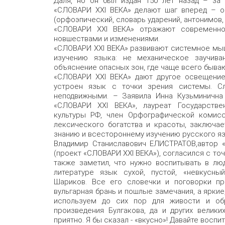
Даля, но он был издан 150 лет назад – за
«СЛОВАРИ XXI ВЕКА» делают шаг вперед – о
(орфоэпический, словарь ударений, антонимов, 
«СЛОВАРИ XXI ВЕКА» отражают современно
новшествами и изменениями.
«СЛОВАРИ XXI ВЕКА» развивают системное мыш
изучению языка: не механическое заучиван
объяснение опасных зон, где чаще всего быва
«СЛОВАРИ XXI ВЕКА» дают другое освещение,
устроен язык с точки зрения системы. С
неподвижными. – Заявила Инна Кузьминична
«СЛОВАРИ XXI ВЕКА», лауреат Государстве
культуры РФ, член Орфографической комисс
лексического богатства и красоты, заключае
знанию и всестороннему изучению русского я
Владимир Станиславович ЕЛИСТРАТОВ,автор
(проект «СЛОВАРИ XXI ВЕКА»), согласился с то
также заметил, что нужно воспитывать в лю
литературе язык сухой, пустой, «невкусный
Шариков. Все его словечки и поговорки п
вульгарная брань и пошлые замечания, а ярк
используем до сих пор для живости и обр
произведения Булгакова, да и других велики
приятно. Я бы сказал - «вкусно»! Давайте воспи