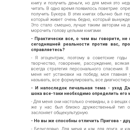
книгу и получить деньги, но для меня это не
читать. В одно время появилось поветрие: опр
получить Букера. В этих книгах обычно был ге
который живет очень бедно, который вынужден 
Это стало смешно, лучше таким авторам на дв
морочить голову целыми книгами.
- Практически все, о чем вы говорите, не
сегодняшней реальности против вас, пр
справляетесь?
- Я эгоцентрик, поэтому в советские годы
творчество, говорение, рассуждение, всякая
всегда стратегия персонального спасения. Я
меня нет установки на победу, моя главная 
называть, все формулировать, все диагностиро
- И напоследок печальная тема - уход Д
шока все-таки необходимо определить его м
- Для меня они настолько очевидны, а о вещах
же у нас был близко дружественный тип о
заслоняет общекультурную.
- Но вы же способны отличить Пригова - др
- Безусловно. Для меня и как для друга, и к