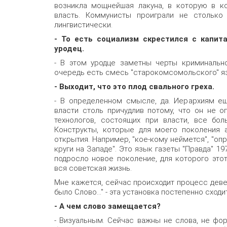
возникла мощнейшая лакуна, в которую в ко
власть. Коммунисты проиграли не столько 
лингвистически.
- То есть социализм скрестился с капита
уродец.
- В этом уродце заметны черты криминально
очередь есть смесь "старокомсомольского" яз
- Выходит, что это плод свального греха.
- В определенном смысле, да. Иерархиям ещ
власти столь причудлив потому, что он не о
технологов, состоящих при власти, все бо
Конструкты, которые для моего поколения а
открытия. Например, "кое-кому неймется", "о
круги на Западе". Это язык газеты "Правда" 197
подросло новое поколение, для которого этот
вся советская жизнь.
Мне кажется, сейчас происходит процесс деве
было Слово..." - эта установка постепенно сходит
- А чем слово замещается?
- Визуальным. Сейчас важны не слова, не фор