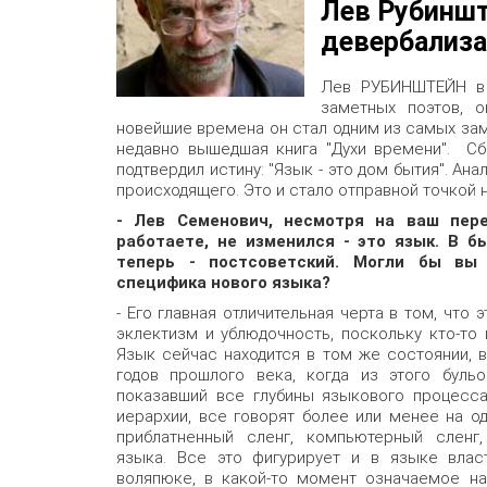
Лев Рубиншт
девербализа
Лев РУБИНШТЕЙН в 
заметных поэтов, 
новейшие времена он стал одним из самых за
недавно вышедшая книга "Духи времени". Сб
подтвердил истину: "Язык - это дом бытия". Ан
происходящего. Это и стало отправной точкой 
- Лев Семенович, несмотря на ваш пер
работаете, не изменился - это язык. В б
теперь - постсоветский. Могли бы вы
специфика нового языка?
- Его главная отличительная черта в том, что
эклектизм и ублюдочность, поскольку кто-то и
Язык сейчас находится в том же состоянии, в
годов прошлого века, когда из этого бульо
показавший все глубины языкового процесса
иерархии, все говорят более или менее на о
приблатненный сленг, компьютерный сленг,
языка. Все это фигурирует и в языке влас
воляпюке, в какой-то момент означаемое на