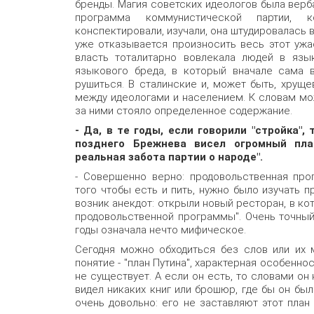
бренды. Магия советских идеологов была верб
программа коммунистической партии, 
конспектировали, изучали, она штудировалась в
уже отказывается произносить весь этот ужа
власть тоталитарно вовлекала людей в язы
языкового бреда, в который вначале сама в
рушиться. В сталинские и, может быть, хрущ
между идеологами и населением. К словам мо
за ними стояло определенное содержание.
- Да, в те годы, если говорили "стройка",
позднего Брежнева висел огромный пла
реальная забота партии о народе".
- Совершенно верно: продовольственная про
того чтобы есть и пить, нужно было изучать 
возник анекдот: открыли новый ресторан, в к
продовольственной программы". Очень точный 
годы означала нечто мифическое.
Сегодня можно обходиться без слов или их 
понятие - "план Путина", характерная особеннос
не существует. А если он есть, то словами он 
видел никаких книг или брошюр, где бы он бы
очень довольно: его не заставляют этот план 