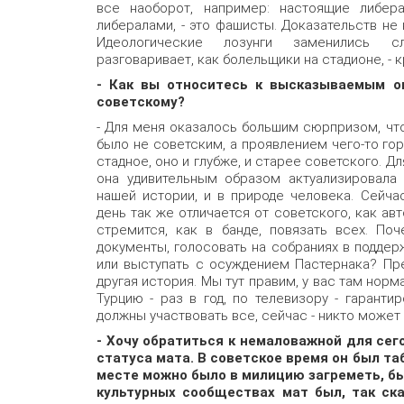
все наоборот, например: настоящие либер
либералами, - это фашисты. Доказательств не 
Идеологические лозунги заменились сл
разговаривает, как болельщики на стадионе, - 
- Как вы относитесь к высказываемым о
советскому?
- Для меня оказалось большим сюрпризом, чт
было не советским, а проявлением чего-то гор
стадное, оно и глубже, и старее советского. Д
она удивительным образом актуализировала
нашей истории, и в природе человека. Сейча
день так же отличается от советского, как ав
стремится, как в банде, повязать всех. По
документы, голосовать на собраниях в поддер
или выступать с осуждением Пастернака? Пр
другая история. Мы тут правим, у вас там норм
Турцию - раз в год, по телевизору - гаранти
должны участвовать все, сейчас - никто может 
- Хочу обратиться к немаловажной для сег
статуса мата. В советское время он был т
месте можно было в милицию загреметь, бы
культурных сообществах мат был, так ска