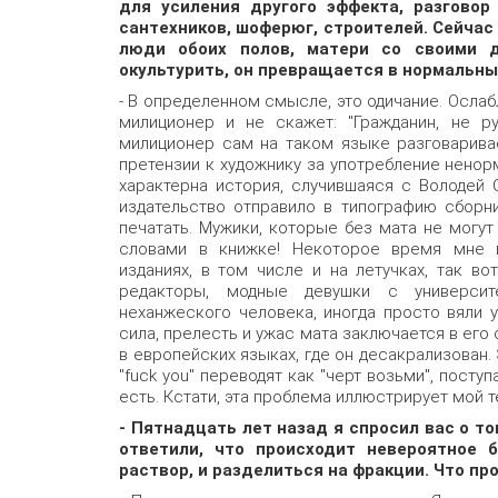
для усиления другого эффекта, разговор
сантехников, шоферюг, строителей. Сейчас
люди обоих полов, матери со своими 
окультурить, он превращается в нормальны
- В определенном смысле, это одичание. Ослаб
милиционер и не скажет: "Гражданин, не р
милиционер сам на таком языке разговаривае
претензии к художнику за употребление ненор
характерна история, случившаяся с Володей
издательство отправило в типографию сборни
печатать. Мужики, которые без мата не могут
словами в книжке! Некоторое время мне п
изданиях, в том числе и на летучках, так в
редакторы, модные девушки с университ
неханжеского человека, иногда просто вяли 
сила, прелесть и ужас мата заключается в его 
в европейских языках, где он десакрализован. 
"fuck you" переводят как "черт возьми", посту
есть. Кстати, эта проблема иллюстрирует мой 
- Пятнадцать лет назад я спросил вас о т
ответили, что происходит невероятное б
раствор, и разделиться на фракции. Что пр