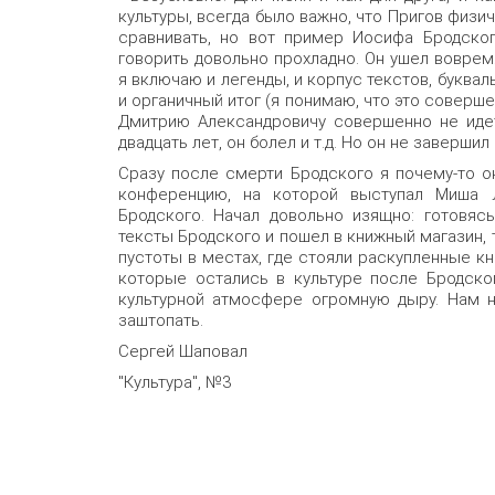
культуры, всегда было важно, что Пригов физич
сравнивать, но вот пример Иосифа Бродског
говорить довольно прохладно. Он ушел воврем
я включаю и легенды, и корпус текстов, буквал
и органичный итог (я понимаю, что это совершен
Дмитрию Александровичу совершенно не иде
двадцать лет, он болел и т.д. Но он не заверши
Сразу после смерти Бродского я почему-то о
конференцию, на которой выступал Миша 
Бродского. Начал довольно изящно: готовяс
тексты Бродского и пошел в книжный магазин, 
пустоты в местах, где стояли раскупленные кн
которые остались в культуре после Бродског
культурной атмосфере огромную дыру. Нам н
заштопать.
Сергей Шаповал
"Культура", №3