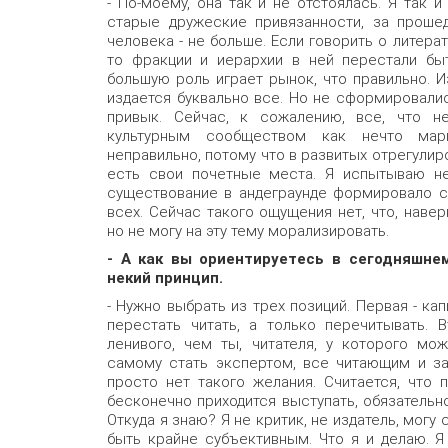
- По-моему, она так и не отстоялась. Я так 
старые дружеские привязанности, за проше
человека - не больше. Если говорить о литерат
то фракции и иерархии в ней перестали бы
большую роль играет рынок, что правильно. И
издается буквально все. Но не сформировалис
привык. Сейчас, к сожалению, все, что н
культурным сообществом как нечто марги
неправильно, потому что в развитых отрегулиро
есть свои почетные места. Я испытываю не
существование в андеграунде формировало св
всех. Сейчас такого ощущения нет, что, навер
но не могу на эту тему морализировать.
- А как вы ориентируетесь в сегодняшне
некий принцип.
- Нужно выбрать из трех позиций. Первая - кап
перестать читать, а только перечитывать. 
ленивого, чем ты, читателя, у которого мож
самому стать экспертом, все читающим и за
просто нет такого желания. Считается, что 
бесконечно приходится выступать, обязательн
Откуда я знаю? Я не критик, не издатель, могу
быть крайне субъективным. Что я и делаю. Я