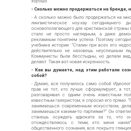
хорошо.
- Сколько можно продержаться на бренде, н
- А сколько можно было продержаться на мно
лингвистическое ноу-хау сегодняшнего 
основополагающего для христианской страны п
стало не просто наглядным, а даже демон
рекламным понятием успеха. Поэтому сегодня
учебника истории: "Сталин при всех его недо
действительно не назовешь неуспешным лид
Коммунисты были бесстыдны, но делали вид,
делают. Такая вот новая искренность.
- Как вы думаете, над этим работали соз
собой?
- Думаю, все получилось само собой. Идеолог
прав не тот, кто лучше сформулирует, а тот
разговаривал с одним очень известным пол
известным галеристом, я спросил его прямо: "
занимаешься современным искусством, дела
занимаешься какими-то партиями?" Он ответил
станешь осуждать адвоката за то, что он
отождествляюсь с теми, кто меня нанял"
общественного сознания, все покрыто глянце