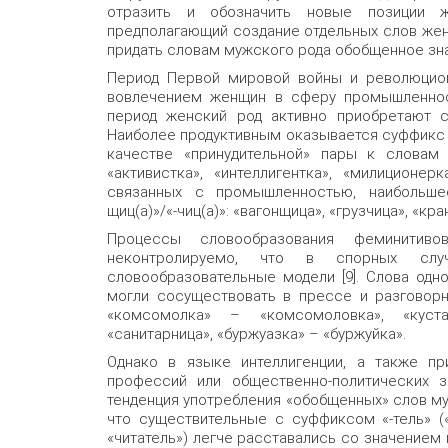
отразить и обозначить новые позиции 
предполагающий создание отдельных слов жен
придать словам мужского рода обобщенное зн
Период Первой мировой войны и революцион
вовлечением женщин в сферу промышленност
период женский род активно приобретают с
Наиболее продуктивным оказывается суффикс «
качестве «принудительной» пары к словам 
«активистка», «интеллигентка», «милиционерк
связанных с промышленностью, наибольше
щиц(а)»/«-чиц(а)»: «вагонщица», «грузчица», «кр
Процессы словообразования феминитиво
неконтролируемо, что в спорных слу
словообразовательные модели [9]. Слова одн
могли сосуществовать в прессе и разговорн
«комсомолка» – «комсомоловка», «куст
«санитарница», «буржуазка» – «буржуйка».
Однако в языке интеллигенции, а также пр
профессий или общественно-политических з
тенденция употребления «обобщенных» слов му
что существительные с суффиксом «-тель» («д
«читатель») легче расставались со значением