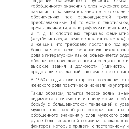
тенденций современного русского языка:
«обобщенного» значения у слов мужского рода
названия в большем количестве и с более 
обозначениях тех разновидностей тру
преобладающим» [18], то есть в текстильной
промышленности, в типографском и печатном 
и т. д. В спортивных терминах феминити
(«футболистка», «шахматистка», «штангистка»)
и женщин, что требовало постоянно подчер
большая часть недифференцирующихся назва
рода в литературном языке, объединяется ряд
обозначают воинские звания и специальности 
высокие звания и должности («министр», «
представляется, данный факт имеет не стольк
В 1960-е годы люди старшего поколения ста
женского рода практически исчезли из употреб
Таким образом, попытка первой волны эман
видимости, значимости и присутствии в об
борьбу с большевистской тенденцией к ура
мужского как всеобщего, которая нашла выр
обобщенного значения у слов мужского рода
русле большевистской логики мыслилась как 
факторов, которые привели к постепенному 