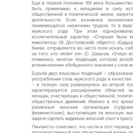
Еще в первой половине XIX века большинств
быть применимы к женщинам в силу исто
общественной и политической жизни, запрета
деятельности. Если возникала окказионал
занимающуюся «мужским» трудом, то в виде
мужского рода. При этом подчеркивала
исключительный характер: «Старшая была м
живописец» (Ф. Достоевский, «Идиот»); «Буду
Киеве, отправляется во чисто поле искать се
за того, кто любит ее» (С. Шашков, «Очерк и
появились зачатки тенденции, которая возо
возникновения обобщенного значения у слов м
Борьба двух языковых тенденций – образован
употребления слов мужского рода в качестве
– в полную силу развернулась во второй пол
характеризуется расширением областей же
женщин, участвующих в общественной, политич
общественных движений. Именно в это время
различные женские организации (суфражис
феминистские), выступающие за женскую эман
задача сделать видимым женский опыт и прису
Лингвисты отмечают, что «если в этот период 
производственной или общественной жизни, то