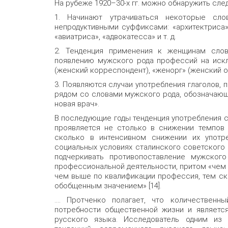
На рубеже 1920–30-х гг. можно обнаружить сл
1. Начинают утрачиваться некоторые сло
непродуктивными суффиксами: «архитектриса»,
«авиатриса», «адвокатесса» и т. д.
2. Тенденция применения к женщинам слов
появлению мужского рода профессий на искл
(женский корреспондент), «женорг» (женский о
3. Появляются случаи употребления глаголов, 
рядом со словами мужского рода, обозначающ
новая врач».
В последующие годы тенденция употребления 
проявляется не столько в снижении темпов 
сколько в интенсивном снижении их употре
социальных условиях сталинского советского
подчеркивать противопоставление мужског
профессиональной деятельности, притом «чем 
чем выше по квалификации профессия, тем ск
обобщенным значением» [14].
…. Протченко полагает, что количественн
потребности общественной жизни и являетс
русского языка. Исследователь одним из 