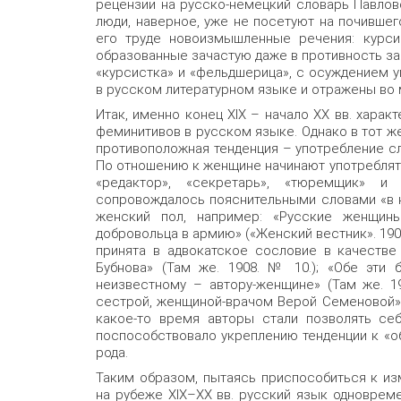
рецензии на русско-немецкий словарь Павлов
люди, наверное, уже не посетуют на почившег
его труде новоизмышленные речения: курсис
образованные зачастую даже в противность зак
«курсистка» и «фельдшерица», с осуждением 
в русском литературном языке и отражены во мн
Итак, именно конец XIХ – начало ХХ вв. хара
феминитивов в русском языке. Однако в тот же
противоположная тенденция – употребление с
По отношению к женщине начинают употреблятьс
«редактор», «секретарь», «тюремщик» и 
сопровождалось пояснительными словами «в к
женский пол, например: «Русские женщины
добровольца в армию» («Женский вестник». 190
принята в адвокатское сословие в качестве
Бубнова» (Там же. 1908. № 10.); «Обе эти
неизвестному – автору-женщине» (Там же. 1
сестрой, женщиной-врачом Верой Семеновой» (
какое-то время авторы стали позволять себ
поспособствовало укреплению тенденции к «
рода.
Таким образом, пытаясь приспособиться к и
на рубеже XIX–XX вв. русский язык одноврем