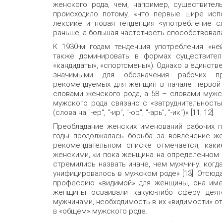
женского рода, чем, например, существител
происходило потому, «что первые шире исп
лексике и новая тенденция <употребление с
раньше, а большая частотность способствовала
К 1930-м годам тенденция употребления «не
также доминировать в формах существитель
«кандидаты», «спортсмены»). Однако в единст
значимыми для обозначения рабочих п
рекомендуемых для женщин в начале первой 
словами женского рода, а 58 – словами мужс
мужского рода связано с «затруднительност
(слова на "-ер", "-ир", "-ор", "-арь", "-ик")» [11; 12].
Преобладание женских именований рабочих п
годы продолжалась борьба за вовлечение ж
рекомендательном списке отмечается, как
женскими, «и пока женщина на определенном 
стремились назвать иначе, чем мужчину; когд
унифицировалось в мужском роде» [13]. Отсюда
профессию «видимой» для женщины, она име
женщины осваивали какую-либо сферу деят
мужчинами, необходимость в их «видимости» о
в «общем» мужского роде.