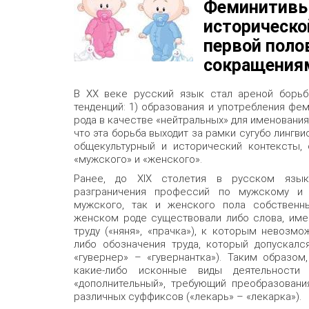
Феминитивы 
исторической
первой полов
сокращения
В ХХ веке русский язык стал ареной борьб
тенденций: 1) образования и употребления фе
рода в качестве «нейтральных» для именования
что эта борьба выходит за рамки сугубо лингв
общекультурный и исторический контексты,
«мужского» и «женского».
Ранее, до XIX столетия в русском языке
разграничения профессий по мужскому и 
мужского, так и женского пола собственн
женском роде существовали либо слова, им
труду («няня», «прачка»), к которым невозм
либо обозначения труда, который допускалс
«гувернер» – «гувернантка»). Таким образо
какие-либо исконные виды деятельности 
«дополнительный», требующий преобразовани
различных суффиксов («лекарь» – «лекарка»).