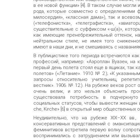
в ее новой функции» [4]. В таком случае могл
рода, которые совместно с определениями ф
милосердия», «классная дама»), так и всев
(«телефонистка», «телеграфистка», «авиато
существительные с суффиксом «-ш(а)», кото
как имеющие пренебрежительный оттенок, на
нейтральном стиле, не имея того сниженног
имеют в наши дни, и не смешиваясь с названиям
В публицистике того периода встречаются как
профессий, например: «Аэроплан Вуазен, на 
первый день полета стоял еще в ящиках, так к
полетов» («Летание». 1910. № 2.); «К указанн
запросы относительно учительниц, репети
вестник». 1906. № 12.). На рубеже веков рост
очень велик, и это нельзя объяснить про
существовала потребность в подчеркнуто
социальных статусов, чтобы вывести женщин и
che, Kirche» [6] в открытый мир общественных 
Неудивительно, что на рубеже XIХ–ХХ вв.,
консервативных представлений с эмансипаци
феминитивов встретила первую волну сопрот
воспринимались с затруднением или вызывали