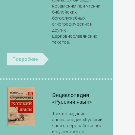
(буква В). Он будет
незаменим при чтении
библейских,
богослужебных,
агиографических и
других
церковнославянских
текстов.
Подробнее
Энциклопедия
«Русский язык»
Третье издание
энциклопедии «Русский
язык», переработанное
и существенно