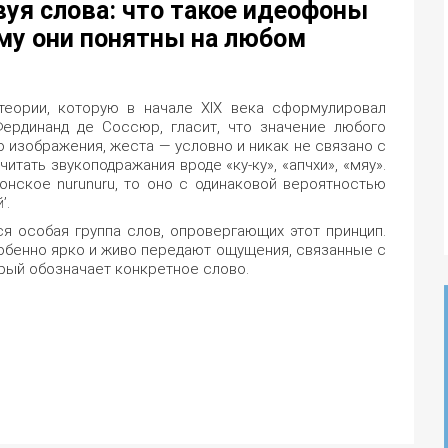
уя слова: что такое идеофоны
му они понятны на любом
теории, которую в начале XIX века сформулировал
Фердинанд де Соссюр, гласит, что значение любого
о изображения, жеста — условно и никак не связано с
тать звукоподражания вроде «ку-ку», «апчхи», «мяу».
онское nurunuru, то оно с одинаковой вероятностью
’.
я особая группа слов, опровергающих этот принцип.
обенно ярко и живо передают ощущения, связанные с
торый обозначает конкретное слово.