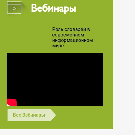
Вебинары
Роль словарей в
современном
информационном
мире
Все Вебинары