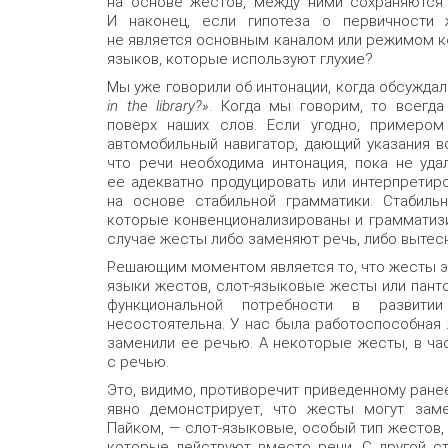
на основе жестов, между ними сохраняются
И наконец, если гипотеза о первичности 
не является основным каналом или режимом к
языков, которые используют глухие?
Мы уже говорили об интонации, когда обсужда
in the library?»
. Когда мы говорим, то всегд
поверх наших слов. Если угодно, примером 
автомобильный навигатор, дающий указания в
что речи необходима интонация, пока не уд
ее адекватно продуцировать или интерпретир
на основе стабильной грамматики. Стабиль
которые конвенционализированы и грамматизи
случае жесты либо заменяют речь, либо вытес
Решающим моментом является то, что жесты э
языки жестов, слот-языковые жесты или пант
функциональной потребности в развит
несостоятельна. У нас была работоспособная
заменили ее речью. А некоторые жесты, в ч
с речью.
Это, видимо, противоречит приведенному ране
явно демонстрирует, что жесты могут зам
Пайком, — слот-языковые, особый тип жестов, 
которые действуют вместо речи. С другой с