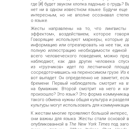
где [#] будет звуком хлопка ладонью о грудь? 
нет ни в одном известном языке. Будучи еще 
интересным, но не вполне осознавал степе
о языке.
Жесты направлены на то, что лингвисты
эффектом», воздействием, которое говор
Говорящие используют маркеры, которые д
информацию или отреагировать на нее так, ка
полную иллюстрацию необходимости единой 
всего человеческого поведения, можно пре
наблюдают, как два других человека спус
из «грузчиков» идет по лестничной площад
сосредоточившись на переносимом грузе. Из е
вот выпадет. Он определенно не заметит, если
бремени. Первый наблюдатель смотрит на вт
на бумажник. Второй смотрит на него и кача
произошло? Это язык? Это форма коммуникации
такого обмена нужны общая культура и раздел
культуры могут использовать для коммуникации
К жестам многие проявляют большой интерес, 
они важны для языка. Жесты стали основой в
опубликованной в
The New York Times
под заго