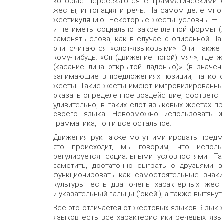
которые пересекаются с грамматическими с
жесты, интонация и речь. На самом деле мн
жестикуляцию. Некоторые жесты условны — о
и не иметь социально закрепленной формы (х
заменять слова, как в случае с описанной П
они считаются «слот-языковыми». Они также 
кому-нибудь: «Он (движение ногой) мяч», где 
(касание лица открытой ладонью)» (в значен
занимающие в предложениях позиции, на кот
жесты. Такие жесты имеют импровизированный
оказать определенное воздействие, соответс
удивительно, в таких слот-языковых жестах 
своего языка. Невозможно использовать ж
грамматика, тон и все остальное.
Движения рук также могут имитировать предме
это происходит, мы говорим, что исполь
регулируется социальными условностями. Т
заметить, достаточно сыграть с друзьями 
функционировать как самостоятельные знаки
культуры есть два очень характерных жес
и указательный пальцы (‘окей’), а также вытяну
Все это отличается от жестовых языков. Язык 
языков есть все характеристики речевых язык