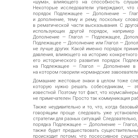
«шума», влияющего на способность слуша
Некоторые исследователи утверждают, что 
порядок Подлежащее — Дополнение — Глаго
и дополнение, тему и рему, поскольку слов
в рематической части высказывания. С друго
использующих другой порядок, наприме
Дополнение — Глагол — Подлежащее, Допол
Подлежащее — Дополнение или Глагол — Допол
не лучше других. Какой именно порядок приним
давления, влияющего на историю конкретного
его исторического развития порядок Подл
на Подлежащее — Глагол — Дополнение в р
на котором говорили нормандские завоеватели
Домашние жестовые знаки в целом тоже след
которую нужно решать собеседникам, — э
известной. Поэтому тот факт, что хоумсайнер
не примечателен. Просто так коммуникация р
Также неудивительно и то, что, когда базовы
говорящим проще следовать уже установлен
стратегии для разных ситуаций. Следовательно
порядка Подлежащее — Дополнение — Глагол,
также будет предшествовать существительны
происходит потому, что посессивное сущест