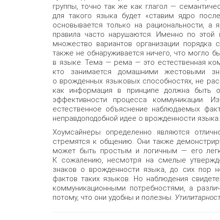
группы, точно так же как глагол — семантич
для такого языка будет «ставим ядро после
основывается только на рациональности, а 
правила часто нарушаются. Именно по этой
множество вариантов организации порядка 
также не обнаруживается ничего, что могло б
в языке. Тема — рема — это естественная ком
кто занимается домашними жестовыми з
о врожденных языковых способностях, не рас
как информация в принципе должна быть о
эффективности процесса коммуникации. Из
естественное объяснение наблюдаемых факт
неправдоподобной идее о врожденности языка.
Хоумсайнеры определенно являются отличн
стремятся к общению. Они также демонстрир
может быть простым и логичным — его легко
К сожалению, несмотря на смелые утвержд
знаков о врожденности языка, до сих пор н
фактов таких языков. Но наблюдения свидет
коммуникационными потребностями, а разли
потому, что они удобны и полезны.
Утилитарнос