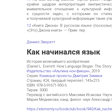
крайне щедрая интерпретация лингвистиче
внимательное отношение к культурной инф
к сущности задач, с которыми он сталки
и получаемой культурной информации такие ут
12
«Книга Джона». В русском языке (поскольк
«(Это) Джона книга». —
Прим. пер.
Дэниел Эверетт
Как начинался язык
История величайшего изобретения
(Daniel L. Everett. How Language Began: The Story 
Издательство «Альпина нон-фикшн»
, 2019
Серия:
Книжные проекты Дмитрия Зимина
Страниц: 424, твердый переплет, 145×215
ISBN: 978-5-91671-950-5.
Тираж: 3000.
Перевод с английского Максима Исакова. Научны
Мария Медникова, канд. филол. наук Александр
https://elementy.ru/bookclub/book/940/Kak_nachi