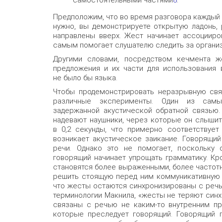
Предположим, что во время разговора каждый р
нужно, вы демонстрируете открытую ладонь, 
направлены вверх. Жест начинает ассоцииро
самым помогает слушателю следить за органи
Другими словами, посредством кечмента ж
предложения и их части для использования 
не было бы языка.
Чтобы продемонстрировать неразрывную свя
различные эксперименты. Один из самы
задержанной акустической обратной связью.
надевают наушники, через которые он слыши
в 0,2 секунды, что примерно соответствует 
возникает акустическое заикание. Говорящий
речи. Однако это не помогает, поскольку 
говорящий начинает упрощать грамматику. К
становятся более выраженными, более частот
решить стоящую перед ним коммуникативную з
что жесты остаются синхронизированы с речью
терминологии Макнила, «жесты не теряют синх
связаны с речью не каким-то внутренним пр
которые преследует говорящий. Говорящий 