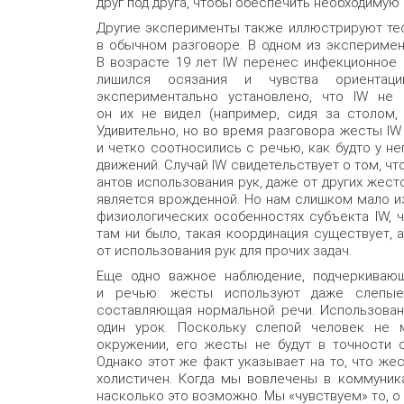
друг под друга, чтобы обеспечить необходимую
Другие эксперименты также иллюстрируют те
в обычном разговоре. В одном из эксперимент
В возрасте 19 лет IW перенес инфекционное 
лишился осязания и чувства ориента
экспериментально установлено, что IW не 
он их не видел (например, сидя за столом, 
Удивительно, но во время разговора жесты I
и четко соотносились с речью, как будто у н
движений. Случай IW свидетельствует о том, ч
антов использования рук, даже от других жест
является врожденной. Но нам слишком мало из
физиологических особенностях субъекта IW, ч
там ни было, такая координация существует,
от использования рук для прочих задач.
Еще одно важное наблюдение, подчеркиваю
и речью: жесты используют даже слепые
составляющая нормальной речи. Использова
один урок. Поскольку слепой человек не
окружении, его жесты не будут в точности с
Однако этот же факт указывает на то, что же
холистичен. Когда мы вовлечены в коммуника
насколько это возможно. Мы «чувствуем» то, о