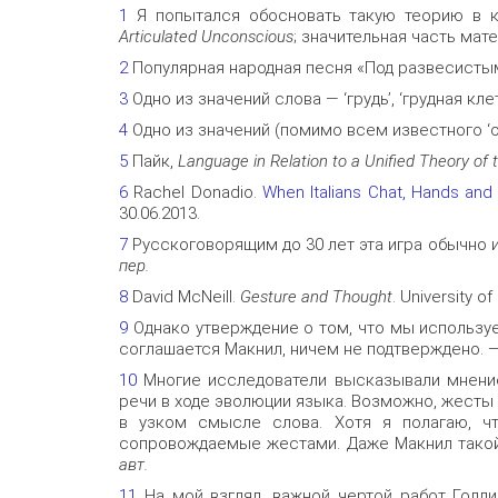
1
Я попытался обосновать такую теорию в 
Articulated Unconscious
; значительная часть мате
2
Популярная народная песня «Под развесисты
3
Одно из значений слова — ‘грудь’, ‘грудная кле
4
Одно из значений (помимо всем известного ‘оре
5
Пайк,
Language in Relation to a Unified Theory of
6
Rachel Donadio.
When Italians Chat, Hands and 
30.06.2013.
7
Русскоговорящим до 30 лет эта игра обычно 
пер.
8
David McNeill.
Gesture and Thought
. University o
9
Однако утверждение о том, что мы используе
соглашается Макнил, ничем не подтверждено. 
10
Многие исследователи высказывали мнение
речи в ходе эволюции языка. Возможно, жесты
в узком смысле слова. Хотя я полагаю, чт
сопровождаемые жестами. Даже Макнил такой
авт.
11
На мой взгляд, важной чертой работ Голди