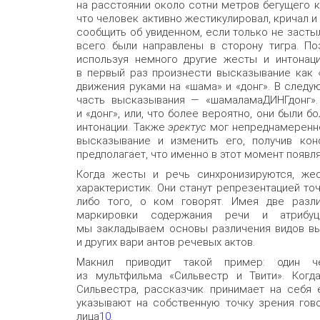
на расстоянии около сотни метров бегущего к
что человек активно жестикулировал, кричал и
сообщить об увиденном, если только не застыл
всего были направлены в сторону тигра. Поз
используя немного другие жесты и интонаци
в первый раз произнести высказывание как 
движения руками на «шама» и «донг». В следу
часть высказывания — «шамаламаДИНГдонг».
и «донг», или, что более вероятно, они были
интонации. Также
эректус
мог непреднамеренно
высказывание и изменить его, получив кон
предполагает, что именно в этот момент появл
Когда жесты и речь синхронизируются, жес
характеристик. Они станут репрезентацией точ
либо того, о ком говорят. Имея две разл
маркировки содержания речи и атрибуц
мы закладываем основы различения видов выс
и других вари антов речевых актов.
Макнил приводит такой пример: один ч
из мультфильма «Сильвестр и Твити». Когд
Сильвестра, рассказчик принимает на себя 
указывают на собственную точку зрения гово
лица
10
.