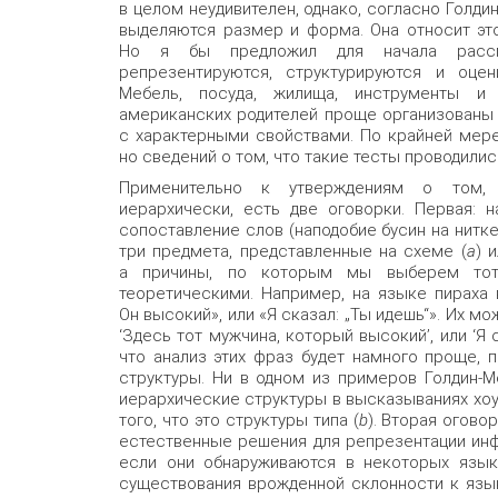
в целом неудивителен, однако, согласно Голди
выделяются размер и форма. Она относит это
Но я бы предложил для начала рассмо
репрезентируются, структурируются и оце
Мебель, посуда, жилища, инструменты и
американских родителей проще организованы 
с характерными свойствами. По крайней мере
но сведений о том, что такие тесты проводились
Применительно к утверждениям о том, 
иерархически, есть две оговорки. Первая: 
сопоставление слов (наподобие бусин на нитк
три предмета, представленные на схеме (
a
) и
а причины, по которым мы выберем тот 
теоретическими. Например, на языке пираха
Он высокий», или «Я сказал: „Ты идешь“». Их 
‘Здесь тот мужчина, который высокий’, или ‘Я 
что анализ этих фраз будет намного проще, 
структуры. Ни в одном из примеров Голдин-
иерархические структуры в высказываниях хоу
того, что это структуры типа (
b
). Вторая огов
естественные решения для репрезентации инф
если они обнаруживаются в некоторых языка
существования врожденной склонности к язык