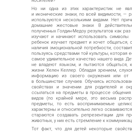
носителей?
Но ни одна из этих характеристик не явл
и иконические знаки, по всей видимости, — 
используются несколькими видами. Нет прич
домашние жестовые знаки. В действительн
полученных Голдин-Медоу результатов как раз 
изучают и начинают использовать символы.
ребенок изучает предмет и хочет общаться, о
наличия эмоциональной потребности, состави
пользуясь средствами той культуры, которая ес
самое удивительное качество нашего вида. Де
не владеют языком, и пытаются общаться, к
жизни Хелен Келлер. Обладая зрением, слухо
информацию из своего окружения или от р
в большинстве случаев. Обучаясь использова
свойствах и значении для родителей и ок
ссылаться на предметы в процессе общения.
видов (по крайней мере, это весьма распр
предметы, то есть воспринимаемые целико
характерны и относительно легко осваиваются
стараются создавать репрезентации для пре
животных, у них есть стремление к коммуникац
Тот факт, что для детей некоторые свойст