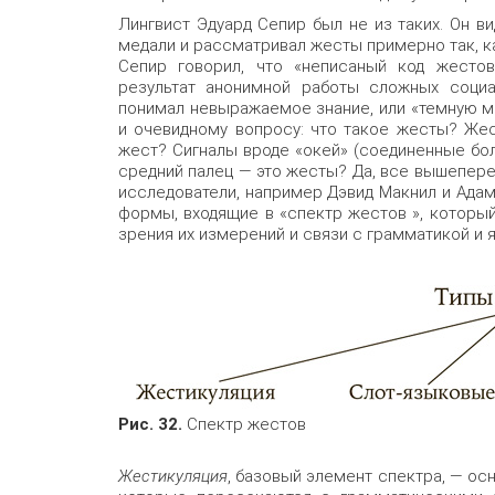
Лингвист Эдуард Сепир был не из таких. Он в
медали и рассматривал жесты примерно так, к
Сепир говорил, что «неписаный код жесто
результат анонимной работы сложных социа
понимал невыражаемое знание, или «темную м
и очевидному вопросу: что такое жесты? Же
жест? Сигналы вроде «окей» (соединенные бол
средний палец — это жесты? Да, все вышепер
исследователи, например Дэвид Макнил и Адам
формы, входящие в «спектр жестов », которы
зрения их измерений и связи с грамматикой и я
Рис. 32.
Спектр жестов
Жестикуляция
, базовый элемент спектра, — ос