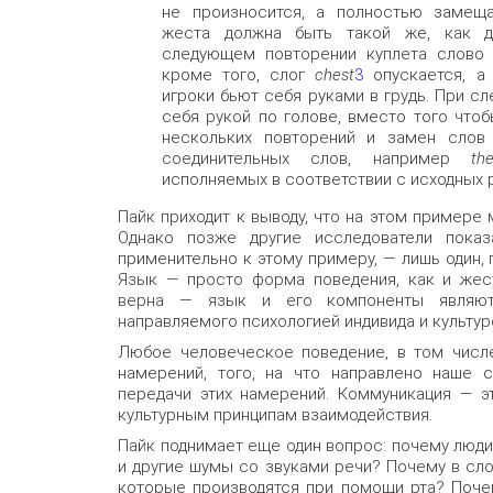
не произносится, а полностью замеща
жеста должна быть такой же, как дл
следующем повторении куплета слов
кроме того, слог
chest
3
опускается, а
игроки бьют себя руками в грудь. При 
себя рукой по голове, вместо того что
нескольких повторений и замен слов
соединительных слов, например
th
исполняемых в соответствии с исходных
Пайк приходит к выводу, что на этом примере
Однако позже другие исследователи показ
применительно к этому примеру, — лишь один,
Язык — просто форма поведения, как и жест
верна — язык и его компоненты являют
направляемого психологией индивида и культур
Любое человеческое поведение, в том числе
намерений, того, на что направлено наше 
передачи этих намерений. Коммуникация — э
культурным принципам взаимодействия.
Пайк поднимает еще один вопрос: почему люд
и другие шумы со звуками речи? Почему в слог
которые производятся при помощи рта? Поче