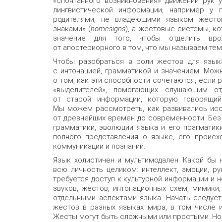
«спонтанного возникновения» движений рук 
лингвистической информации, например у 
родителями, не владеющими языком жесто
знаками» (
homesigns
), а жестовые системы, к
значение для того, чтобы отделить вр
от апостериорного в том, что мы называем тем
Чтобы разобраться в роли жестов для языка
с интонацией, грамматикой и значением. Мож
о том, как эти способности сочетаются, если
«выделителей», помогающих слушающим о
от старой информации, которую говорящий
Мы можем рассмотреть, как развивались исс
от древнейших времен до современности. Бе
грамматики, эволюции языка и его прагмати
полного представления о языке, его происх
коммуникации и познании.
Язык холистичен и мультимодален. Какой бы 
всю личность целиком: интеллект, эмоции, ру
требуется доступ к культурной информации и
звуков, жестов, интонационных схем, мимики
отдельными аспектами языка. Начать следуе
жестов в разных языках мира, в том числе 
Жесты могут быть сложными или простыми. Но