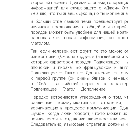
«хороший парень». Другими словами, говорящий
информацией для слушающего о «Джон». Эт
«Я знаю, что ты знаешь Джона, но ты мог не зна
В большинстве языков тема предшествует р
начинают предложения с общей или старой 
порядок может быть удобнее для нашей кратк
располагается новая информация, во мно
глаголом.
Так, если человек ест фрукт, то это можно 
языков) или
«Джон ест фрукт»
(английский и м
которых характерен порядок Подлежащее — Д
японский и пираха. Во французском и англ
Подлежащее — Глагол — Дополнение. На сам
к первой группе (он очень близок к немецк
в 1066 г. английский перешел к характе
Подлежащее — Глагол — Дополнение.
Нередко встречаются утверждения о том, ч
различные коммуникативные стратегии,
возникающих в процессе коммуникации. Одн
шумом. Когда люди говорят, что-то может их
появившееся в отдалении животное или нов
Следовательно, языковые стратегии должны 