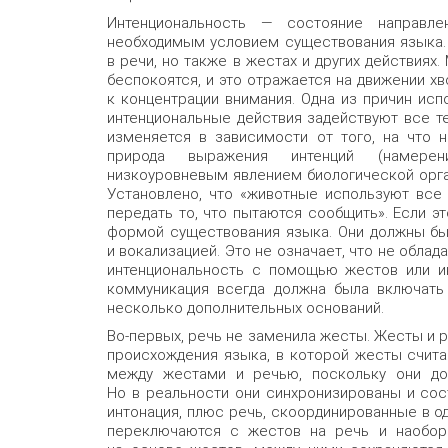
Интенциональность — состояние направле
необходимым условием существования языка. 
в речи, но также в жестах и других действиях.
беспокоятся, и это отражается на движении х
к концентрации внимания. Одна из причин исп
интенциональные действия задействуют все тело
изменяется в зависимости от того, на что 
природа выражения интенций (намерени
низкоуровневым явлением биологической орга
Установлено, что «животные используют все
передать то, что пытаются сообщить». Если э
формой существования языка. Они должны бы
и вокализацией. Это не означает, что не обл
интенциональность с помощью жестов или ин
коммуникация всегда должна была включать
несколько дополнительных оснований.
Во-первых, речь не заменила жесты. Жесты и 
происхождения языка, в которой жесты счита
между жестами и речью, поскольку они до
Но в реальности они синхронизированы и сос
интонация, плюс речь, скоординированные в о
переключаются с жестов на речь и наоборо