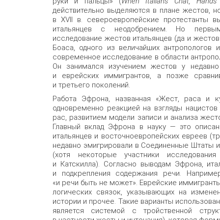
руки и пальцы» (
When Italians Chat, Hands
действительно выделяются в плане жестов, н
в XVII в. североевропейские протестанты в
итальянцев с неодобрением. Но первы
исследование жестов итальянцев (да и жестов
Боаса, одного из величайших антропологов 
современное исследование в области антропол
Он занимался изучением жестов у недавно
и еврейских иммигрантов, а позже сравни
и третьего поколений.
Работа Эфрона, названная «Жест, раса и ку
одновременно реакцией на взгляды нацистов
рас, развитием модели записи и анализа жест
Главный вклад Эфрона в науку — это описа
итальянцев и восточноевропейских евреев (тр
недавно эмигрировали в Соединенные Штаты 
(хотя некоторые участники исследования
и Катскилла). Согласно выводам Эфрона, ит
и подкрепления содержания речи. Например,
«и речи быть не может». Еврейские иммигранты
логических связок, указывающих на изменен
истории и прочее. Такие варианты использован
является системой с тройственной струк
в частности жесты и интонация), которая форм