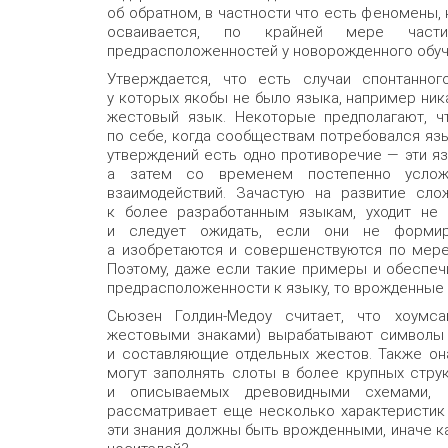
об обратном, в частности что есть феномены,
осваивается, по крайней мере част
предрасположенностей у новорожденного обу
Утверждается, что есть случаи спонтанног
у которых якобы не было языка, например ник
жестовый язык. Некоторые предполагают, ч
по себе, когда сообществам потребовался язык
утверждений есть одно противоречие — эти яз
а затем со временем постепенно услож
взаимодействий. Зачастую на развитие сло
к более разработанным языкам, уходит не 
и следует ожидать, если они не формир
а изобретаются и совершенствуются по мере
Поэтому, даже если такие примеры и обеспеч
предрасположенности к языку, то врожденные
Сьюзен Голдин-Медоу считает, что хоумс
жестовыми знаками) вырабатывают символы д
и составляющие отдельных жестов. Также он
могут заполнять слоты в более крупных стру
и описываемых древовидными схемами,
рассматривает еще несколько характеристик 
эти знания должны быть врожденными, иначе ка