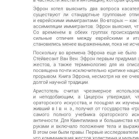
Эфрон хотел выяснить два вопроса касатель
существуют ли стандартные групповые отли
и еврейскими иммигрантами. Во-вторых — как
ассимиляции иммигрантов. Эфрон выяснил, чт
Со временем в обеих группах происходила
сильные отличия между еврейскими и ит
становились менее выраженными, пока не исче
Поскольку во времена Эфрона еще не было в
Стёйвесант Ван Вен. Эфрон первым придумал 
жестов, а также терминологию для их описа
посвящена почти исключительно критике нацис
прорывом. Книга Эфрона, несмотря на ее очев
долгой научной традиции.
Аристотель считал чрезмерное использ
и неподобающим, а Цицерон утверждал, ч
ораторского искусства, и поощрял их изучен
живший в I в. н. э., получил от государства «
самого полного учебника ораторского ис
античности. Для Квинтилиана и большинства к
руками и включало положение тела и выраже
В этом они были правы. Первые исследователи
что коммуникация жестов холистична и мульти