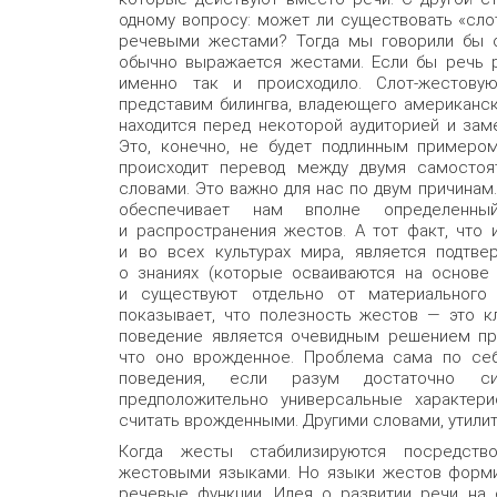
одному вопросу: может ли существовать «сло
речевыми жестами? Тогда мы говорили бы о 
обычно выражается жестами. Если бы речь р
именно так и происходило. Слот-жестовую
представим билингва, владеющего американс
находится перед некоторой аудиторией и заме
Это, конечно, не будет подлинным примером
происходит перевод между двумя самостоя
словами. Это важно для нас по двум причинам
обеспечивает нам вполне определенн
и распространения жестов. А тот факт, что 
и во всех культурах мира, является подтве
о знаниях (которые осваиваются на основе 
и существуют отдельно от материального 
показывает, что полезность жестов — это кл
поведение является очевидным решением про
что оно врожденное. Проблема сама по себ
поведения, если разум достаточно си
предположительно универсальные характери
считать врожденными. Другими словами, утили
Когда жесты стабилизируются посредство
жестовыми языками. Но языки жестов форми
речевые функции. Идея о развитии речи на 