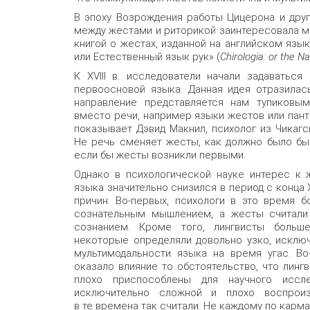
В эпоху Возрождения работы Цицерона и друг
между жестами и риторикой заинтересовала м
книгой о жестах, изданной на английском язык
или Естественный язык рук» (
Chirologia: or the 
К XVIII в. исследователи начали задаватьс
первоосновой языка. Данная идея отразилас
направление представляется нам тупиковым
вместо речи, например языки жестов или пант
показывает Дэвид Макнил, психолог из Чикаг
Не речь сменяет жесты, как должно было бы
если бы жесты возникли первыми.
Однако в психологической науке интерес к 
языка значительно снизился в период с конца 
причин. Во-первых, психологи в это время 
сознательным мышлением, а жесты считали
сознанием. Кроме того, лингвисты больше
некоторые определяли довольно узко, исключ
мультимодальности языка на время угас. Во
оказало влияние то обстоятельство, что лин
плохо приспособлены для научного иссл
исключительно сложной и плохо воспрои
в те времена так считали. Не каждому по карма