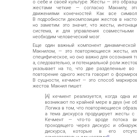
о себе и своей культуре. Жесты — это образ
жестами четкие — согласно Макнилу, эт
движениями конечностей. Как все симво
В подробности декомпозиции жестов в насто
но заметим: это значит, что жесты, интонац
система, и для управления совместными 
необходим человеческий мозг.
Еще один важный компонент динамической 
Макнилом, — это повторяющиеся жесты, ил
специфическое, но оно важно для осознания т
а, следовательно, и потенциальной роли жесто
указывает на то, что две разделенные во
повторение одного жеста говорит о формиров
В сущности, кечмент — это способ маркиро
жестов. Макнил пишет:
[A] кечмент реализуется, когда одна 
возникают по крайней мере в двух (не о
Логика в том, что повторяющиеся образ
а тема дискурса продуцирует жесты с 
Кечмент — что-то вроде потока визу
проходящего через дискурс и обнару
дискурса, которые в его отсутс
самостоятельными частями
8
.