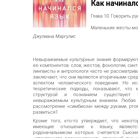
Как начинал
Глава 10. Говорить р
Маленькие жесты мог
Джулиана Маргулис
Невыражаемые культурные знания формируют 
ее компонентов: слов, жестов, фонологии, синт
лингвисты и антропологи часто не рассматри
заключают, что они являются вторичными сре
аспектом человеческого поведения. Но ис
теоретические подходы, показывают, что 
структурой и познанием существуют т
невыражаемым культурным знанием. Любая 
рассмотрение «симбиоза» между руками, ртом
развиться
1
.
Кроме того, кто-то утверждает, что некот
имеющие отношение к языку, являются
родоначальником которых считается Сьюзен