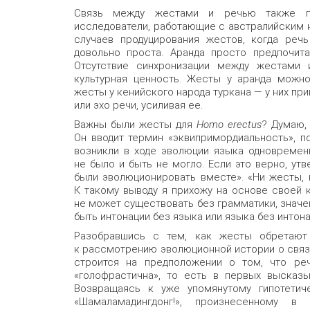
Связь между жестами и речью также по
исследователи, работающие с австралийским 
случаев продуцирования жестов, когда речь
довольно проста. Аранда просто предпочит
Отсутствие синхронизации между жестами 
культурная ценность. Жесты у аранда можно
жесты у кенийского народа туркана — у них пр
или эхо речи, усиливая ее.
Важны были жесты для
Homo erectus
? Думаю,
Он вводит термин «эквипримордиальность», п
возникли в ходе эволюции языка одновремен
не было и быть не могло. Если это верно, ут
были эволюционировать вместе». «Ни жесты, 
К такому выводу я прихожу на основе своей 
не может существовать без грамматики, значен
быть интонации без языка или языка без интона
Разобравшись с тем, как жесты обретаю
к рассмотрению эволюционной истории о связ
строится на предположении о том, что ре
«голофрастична», то есть в первых высказы
Возвращаясь к уже упомянутому гипотети
«Шамаламадингдонг!», произнесенному 