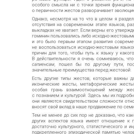
особого смысла ни с точки зрения функционал
о первичности жестов разворачивает эволюцию
Однако, несмотря на то что в целом я разде
отсутствия на современном этапе языков, раз
выкладках не хватает. Если верны его утвержд
гоминин пользовались либо исходно-жестовым
и это было первым этапом развития совреме
не воспользоваться исходно-жестовым языком
причин для того, чтобы путь к языку у какого
В действительности я очень сомневаюсь, чт
сапиенсам
, пошел бы по другому пути, по
значительные преимущества перед жестовой.
Есть другие типы жестов, которые важны д
иконические жесты, метафорические жесты
особая грань взаимоотношений между же
с познанием и культурой. Здесь мы их подробн
они являются свидетельством сложности отн
вносят свой вклад в наше продвижение по сем
Тем не менее до сих пор не доказано, что ка
других аспектов языка имеет отношение к
достаточно культурного, статистического и и
подкрепленного эпизодической памятью челов