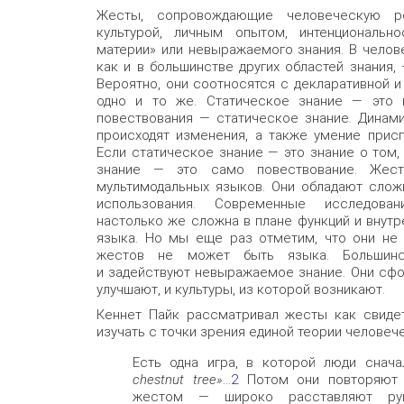
Жесты, сопровождающие человеческую р
культурой, личным опытом, интенциональн
материи» или невыражаемого знания. В челове
как и в большинстве других областей знания,
Вероятно, они соотносятся с декларативной и
одно и то же. Статическое знание — это 
повествования — статическое знание. Динами
происходят изменения, а также умение прис
Если статическое знание — это знание о том,
знание — это само повествование. Жес
мультимодальных языков. Они обладают слож
использования. Современные исследова
настолько же сложна в плане функций и внутр
языка. Но мы еще раз отметим, что они не 
жестов не может быть языка. Большинс
и задействуют невыражаемое знание. Они сф
улучшают, и культуры, из которой возникают.
Кеннет Пайк рассматривал жесты как свидет
изучать с точки зрения единой теории человеч
Есть одна игра, в которой люди снач
chestnut tree»
...
2
Потом они повторяют 
жестом — широко расставляют ру