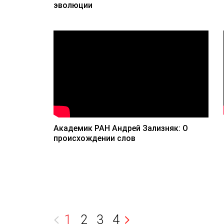
эволюции
Академик РАН Андрей Зализняк: О
происхождении слов
1
2
3
4