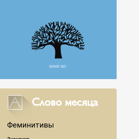
Слово месяца
Феминитивы