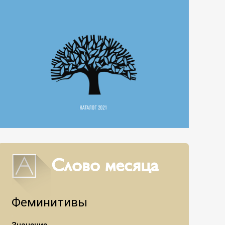
Слово месяца
Феминитивы