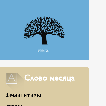
Слово месяца
Феминитивы